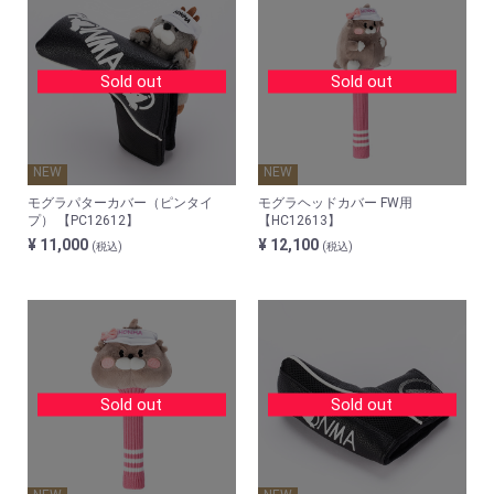
Sold out
Sold out
NEW
NEW
モグラパターカバー（ピンタイ
モグラヘッドカバー FW用
プ） 【PC12612】
【HC12613】
¥ 11,000
¥ 12,100
(税込)
(税込)
Sold out
Sold out