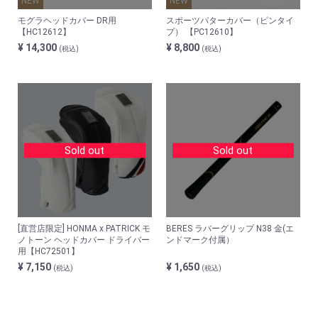
NEW
NEW
モグラヘッドカバー DR用
スポーツパターカバー（ピンタイ
【HC12612】
プ） 【PC12610】
¥ 14,300
¥ 8,800
(税込)
(税込)
Sold out
Sold out
[直営店限定] HONMA x PATRICK モ
BERES ラバーグリップ N38 金(エ
ノトーン ヘッドカバー ドライバー
ンドマーク付属）
用【HC72501】
¥ 7,150
¥ 1,650
(税込)
(税込)