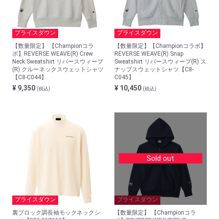
プライスダウン
プライスダウン
【数量限定】 【Championコラ
【数量限定】【Championコラボ】
ボ】REVERSE WEAVE(R) Crew
REVERSE WEAVE(R) Snap
Neck Sweatshirt リバースウィーブ
Sweatshirt リバースウィーブ(R) ス
(R) クルーネックスウェットシャツ
ナップスウェットシャツ【C8-
【C8-C044】
C045】
¥ 9,350
¥ 10,450
(税込)
(税込)
Sold out
プライスダウン
プライスダウン
裏ブロック調長袖モックネックシ
【数量限定】 【Championコラ