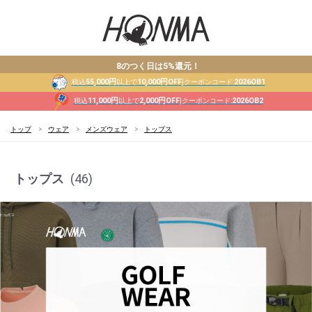
8のつく日は5%還元！
55,000円
10,000円OFF
2026OB1
税込
以上で
|クーポンコード:
11,000円
2,000円OFF
2026OB2
税込
以上で
|クーポンコード:
トップ
ウェア
メンズウェア
トップス
トップス
(46)