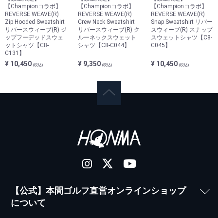
【Championコラボ】
【Championコラボ】
【Championコラボ】
REVERSE WEAVE(R)
REVERSE WEAVE(R)
REVERSE WEAVE(R)
Zip Hooded Sweatshirt
Crew Neck Sweatshirt
Snap Sweatshirt リバー
リバースウィーブ(R) ジ
リバースウィーブ(R) ク
スウィーブ(R) スナップ
ップフーデッドスウェ
ルーネックスウェット
スウェットシャツ【C8-
ットシャツ【C8-
シャツ【C8-C044】
C045】
C131】
¥ 10,450
¥ 9,350
¥ 10,450
(税込)
(税込)
(税込)
【公式】本間ゴルフ直営オンラインショップ
について