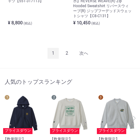
ャツ【551-317113】
ボ】REVERSE WEAVE(R) Zip
Hooded Sweatshirt リバースウィ
ーブ(R) ジップフーデッドスウェッ
トシャツ【C8-C131】
¥ 8,800
¥ 10,450
(税込)
(税込)
1
2
次へ
人気のトップスランキング
プライスダウン
プライスダウン
プライスダウン
【数量限定】
【数量限定】
【数量限定】