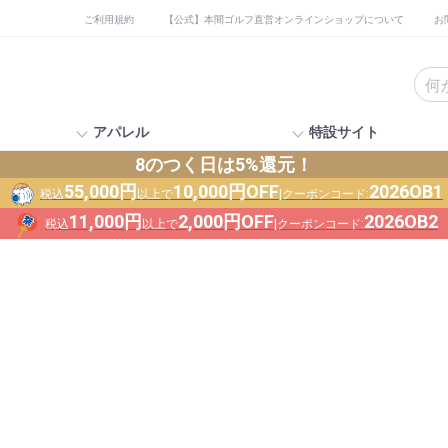
ご利用規約
【公式】本間ゴルフ直営オンラインショップについて
お
アパレル
特設サイト
8のつく日は5%還元！
55,000円
10,000円OFF
2026OB1
税込
以上で
|クーポンコード:
11,000円
2,000円OFF
2026OB2
税込
以上で
|クーポンコード: