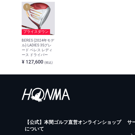
プライスダウン
BERES (2024年モデ
ル) LADIES 3Sグレ
ード ベレス レディ
ース ドライバー
¥ 127,600
(税込)
【公式】本間ゴルフ直営オンラインショップ
サ
について