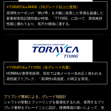
※TORAYCA
M40X（3Sグレード以上に使用）
®
高弾性カーボンの「伸び率」を大幅に改善した常識を超越した
新素材形状記憶性能が特徴。「T1100G」に比べて、形状維持
性能に優れており、長尺や補強に適する。
※TORAYCA
T1100G（全グレード共通）
®
HONMAが業界初採用、現在では他メーカー含め広く使われる
高性能プリプレグ。「高弾性×高強度」の両立を実現。
プリプレグ素材による、グレード別設計
シャフトの挙動とフィーリングを最適化するため、使用するプリ
プレグ素材をグレードごとに設計。積層構成の違いによって、先