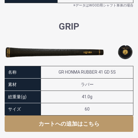
※データはWOOD用シャフト単体の場合
GRIP
名称
GR HONMA RUBBER 41 GD 5S
素材
ラバー
総重量(g)
41.0g
サイズ
60
カートへの追加はこちら