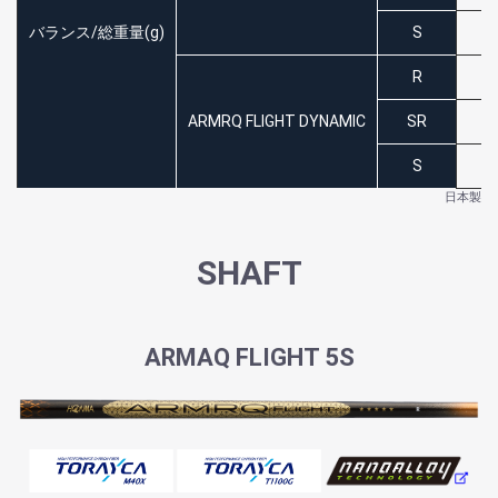
バランス/総重量(g)
S
D
R
ARMRQ FLIGHT DYNAMIC
SR
S
日本製
SHAFT
ARMAQ FLIGHT 5S