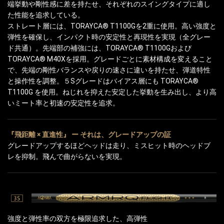
端挙動や剛性感に差を持たせ、それぞれのスイングタイプに適し
た性能を追求している。
ストレート層には、TORAYCA® T1100Gを2重に使用。高い強度と
弾性を確保し、インパクト時の安定性と再現性を実現（全グレー
ド共通）。先端部の補強には、TORAYCA® T1100Gおよび
TORAYCA® M40Xを採用。グレードごとに素材構成を変えること
で、先端の剛性バランスや戻りの速さに違いを持たせ、弾道特性
と操作性を調整。５Sグレードはバイアス層にも TORAYCA®
T1100G を使用。ねじれを抑えた安定した挙動を生み出し、より高
いミート率と初速の安定性を追求。
『飛距離 × 直進性』 ー それは、グレードアップの証
グレードアップするほどヘッドは走り、ミスヒット時のヘッドブ
レを抑制。飛んで曲がらないを実現。
強度と弾性率の双方を極限追求した、高弾性