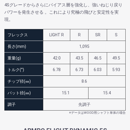
4Sグレードからさらにバイアス層を強化し、強いねじり戻り
パワーを発生させる 。これにより究極の飛びと安定性を実
現。
フレックス
LIGHT R
R
SR
S
長さ(mm)
1,095
重量(g)
42.0
43.5
46.5
49.5
トルク(°)
6.78
6.73
6.03
5.93
チップ径(㎜)
8.6
バット径(㎜)
15.1
15.4
調子
先調子
※データはWOOD用シャフト単体の場合