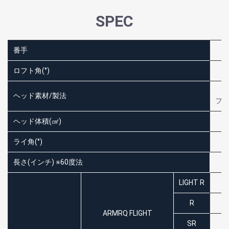
SPEC
番手
ロフト角(°)
ヘッド素材/製法
フ
ヘッド体積(㎤)
ライ角(°)
長さ(インチ) ※60度法
LIGHT R
D
R
D
ARMRQ FLIGHT
SR
D