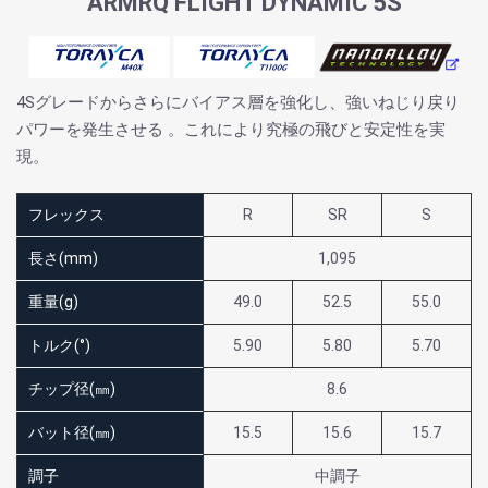
ARMRQ FLIGHT DYNAMIC 5S
4Sグレードからさらにバイアス層を強化し、強いねじり戻り
パワーを発生させる 。これにより究極の飛びと安定性を実
現。
フレックス
R
SR
S
長さ(mm)
1,095
重量(g)
49.0
52.5
55.0
トルク(°)
5.90
5.80
5.70
チップ径(㎜)
8.6
バット径(㎜)
15.5
15.6
15.7
調子
中調子