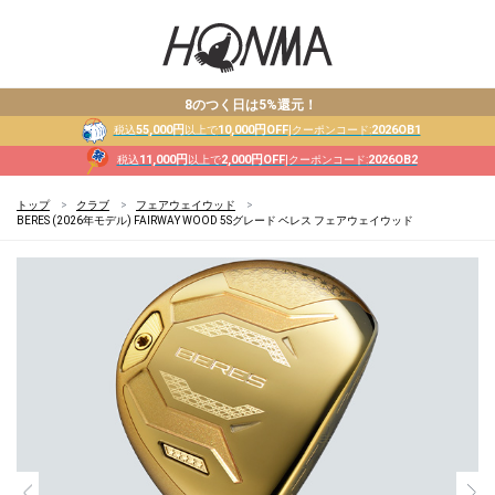
8のつく日は5%還元！
55,000円
10,000円OFF
2026OB1
税込
以上で
|クーポンコード:
11,000円
2,000円OFF
2026OB2
税込
以上で
|クーポンコード:
トップ
クラブ
フェアウェイウッド
BERES (2026年モデル) FAIRWAY WOOD 5Sグレード ベレス フェアウェイウッド