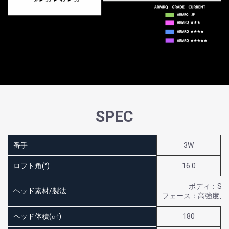
SPEC
番手
3W
ロフト角(°)
16.0
ボディ：SU
ヘッド素材/製法
フェース：高強度カ
ヘッド体積(㎤)
180