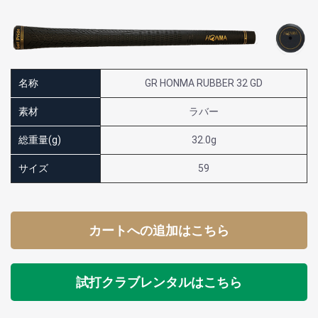
名称
GR HONMA RUBBER 32 GD
素材
ラバー
総重量(g)
32.0g
サイズ
59
カートへの追加はこちら
試打クラブレンタルはこちら