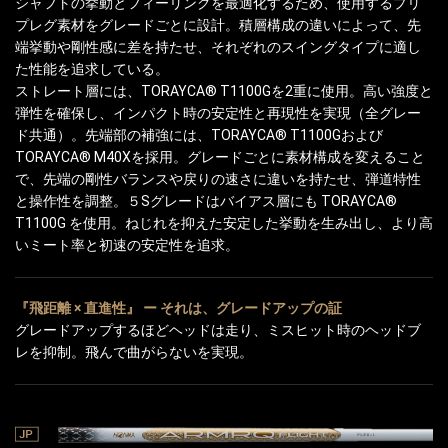
シャフトの挙動とフィーリングを最適化するため、使用するプリ
プレグ素材をグレードごとに設計。積層構成の違いによって、先
端挙動や剛性感に差を持たせ、それぞれのスイングタイプに適し
た性能を追求している。
ストレート層には、TORAYCA® T1100Gを2重に使用。高い強度と
弾性を確保し、インパクト時の安定性と再現性を実現（全グレー
ド共通）。先端部の補強には、TORAYCA® T1100Gおよび
TORAYCA® M40Xを採用。グレードごとに素材構成を変えること
で、先端の剛性バランスや戻りの速さに違いを持たせ、弾道特性
と操作性を調整。５Sグレードはバイアス層にも TORAYCA®
T1100G を使用。ねじれを抑えた安定した挙動を生み出し、より高
いミート率と初速の安定性を追求。
『飛距離 × 直進性』 ー それは、グレードアップの証
グレードアップするほどヘッドは走り、ミスヒット時のヘッドブ
レを抑制。飛んで曲がらないを実現。