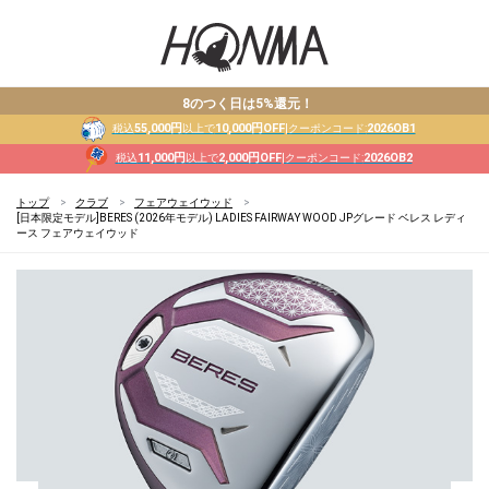
8のつく日は5%還元！
55,000円
10,000円OFF
2026OB1
税込
以上で
|クーポンコード:
11,000円
2,000円OFF
2026OB2
税込
以上で
|クーポンコード:
トップ
クラブ
フェアウェイウッド
[日本限定モデル]BERES (2026年モデル) LADIES FAIRWAY WOOD JPグレード ベレス レディ
ース フェアウェイウッド