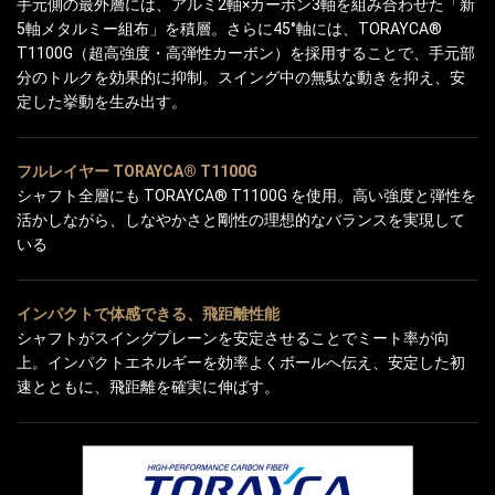
手元側の最外層には、アルミ2軸×カーボン3軸を組み合わせた「新
5軸メタルミー組布」を積層。さらに45°軸には、TORAYCA®
T1100G（超高強度・高弾性カーボン）を採用することで、手元部
分のトルクを効果的に抑制。スイング中の無駄な動きを抑え、安
定した挙動を生み出す。
フルレイヤー TORAYCA® T1100G
シャフト全層にも TORAYCA® T1100G を使用。高い強度と弾性を
活かしながら、しなやかさと剛性の理想的なバランスを実現して
いる
インパクトで体感できる、飛距離性能
シャフトがスイングプレーンを安定させることでミート率が向
上。インパクトエネルギーを効率よくボールへ伝え、安定した初
速とともに、飛距離を確実に伸ばす。