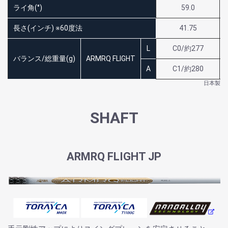
ライ角(°)
59.0
長さ(インチ) ※60度法
41.75
L
C0/約277
バランス/総重量(g)
ARMRQ FLIGHT
A
C1/約280
日本製
SHAFT
ARMRQ FLIGHT JP