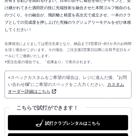
所有する歓びを高める佇まい。日本の切子に着想を得たデザインと、受
け継がれてきた酒田匠の技に先端技術を融合させた本間ゴルフ独自のも
のづくり。その融合が、飛距離と精度を高次元で成立させ、一本のクラ
ブとしての完成度を押し上げた究極のラグジュアリーモデルをぜひ体感
してください！
在庫状況によりましては受注生産となり、納品まで3営業日~約1か月のお時間
を頂く場合がございます。その場合、ご注文後2営業日以降に出荷予定日をメ
ールにてご連絡いたします。
※受注生産の場合でも、「在庫あり」で表示されます。
※スペックカスタムをご希望の場合は、レジに進んだ後、“お問
い合わせ欄”にご希望のスペックをご入力ください。
カスタム
オーダー詳細はこちら
こちらで試打ができます！
試打クラブレンタルはこちら