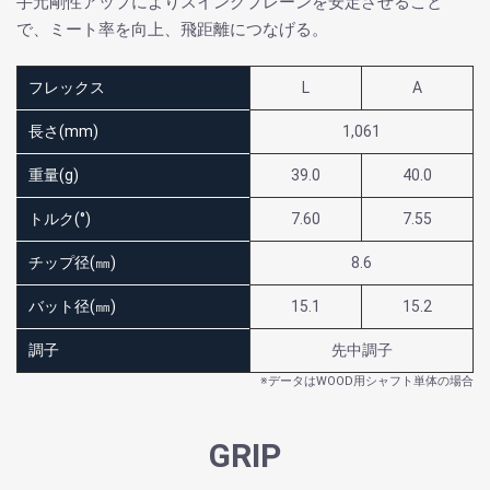
手元剛性アップによりスイングプレーンを安定させること
で、ミート率を向上、飛距離につなげる。
フレックス
L
A
長さ(mm)
1,061
重量(g)
39.0
40.0
トルク(°)
7.60
7.55
チップ径(㎜)
8.6
バット径(㎜)
15.1
15.2
調子
先中調子
※データはWOOD用シャフト単体の場合
GRIP