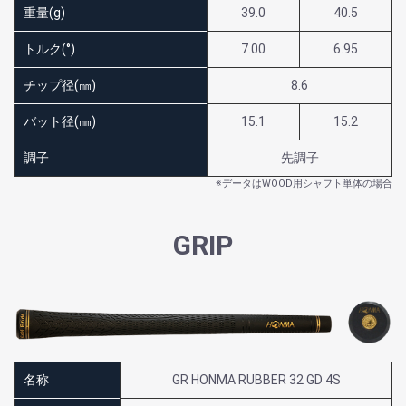
重量(g)
39.0
40.5
トルク(°)
7.00
6.95
チップ径(㎜)
8.6
バット径(㎜)
15.1
15.2
調子
先調子
※データはWOOD用シャフト単体の場合
GRIP
名称
GR HONMA RUBBER 32 GD 4S