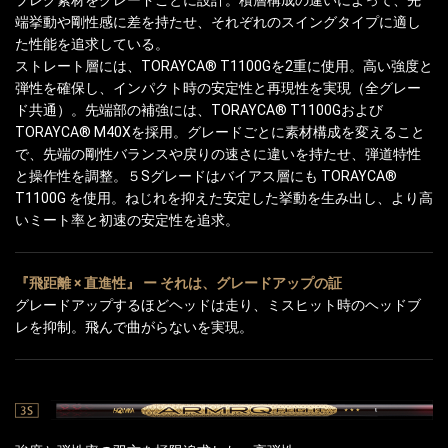
端挙動や剛性感に差を持たせ、それぞれのスイングタイプに適し
た性能を追求している。
ストレート層には、TORAYCA® T1100Gを2重に使用。高い強度と
弾性を確保し、インパクト時の安定性と再現性を実現（全グレー
ド共通）。先端部の補強には、TORAYCA® T1100Gおよび
TORAYCA® M40Xを採用。グレードごとに素材構成を変えること
で、先端の剛性バランスや戻りの速さに違いを持たせ、弾道特性
と操作性を調整。５Sグレードはバイアス層にも TORAYCA®
T1100G を使用。ねじれを抑えた安定した挙動を生み出し、より高
いミート率と初速の安定性を追求。
『飛距離 × 直進性』 ー それは、グレードアップの証
グレードアップするほどヘッドは走り、ミスヒット時のヘッドブ
レを抑制。飛んで曲がらないを実現。