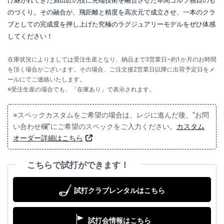
け継がれてきた酒田匠の技に先端技術を融合させた本間ゴルフ独自のも
のづくり。その融合が、飛距離と精度を高次元で成立させ、一本のクラ
ブとしての完成度を押し上げた究極のラグジュアリーモデルをぜひ体感
してください！
在庫状況によりましては受注生産となり、納品まで3営業日~約1か月のお時間
を頂く場合がございます。その場合、ご注文後2営業日以降に出荷予定日をメ
ールにてご連絡いたします。
※受注生産の場合でも、「在庫あり」で表示されます。
※スペックカスタムをご希望の場合は、レジに進んだ後、“お問
い合わせ欄”にご希望のスペックをご入力ください。
カスタム
オーダー詳細はこちら
こちらで試打ができます！
試打クラブレンタルはこちら
試打会情報はこちら