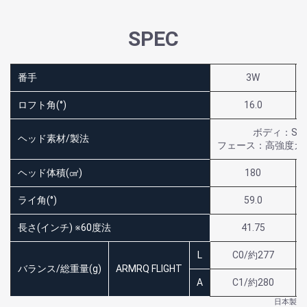
SPEC
番手
3W
ロフト角(°)
16.0
ボディ：SU
ヘッド素材/製法
フェース：高強度カ
ヘッド体積(㎤)
180
ライ角(°)
59.0
長さ(インチ) ※60度法
41.75
L
C0/約277
バランス/総重量(g)
ARMRQ FLIGHT
A
C1/約280
日本製