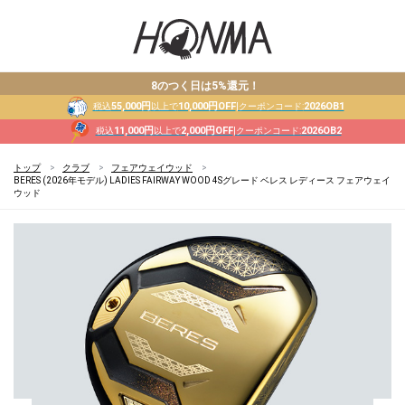
8のつく日は5%還元！
55,000円
10,000円OFF
2026OB1
税込
以上で
|クーポンコード:
11,000円
2,000円OFF
2026OB2
税込
以上で
|クーポンコード:
トップ
クラブ
フェアウェイウッド
BERES (2026年モデル) LADIES FAIRWAY WOOD 4Sグレード ベレス レディース フェアウェイ
ウッド