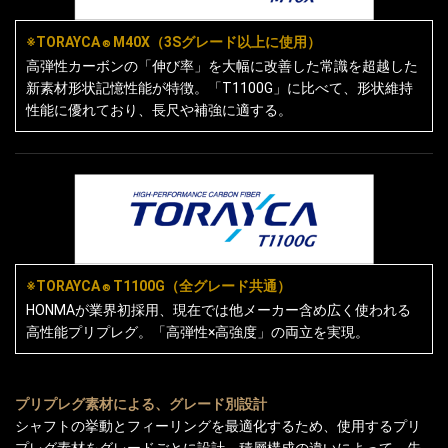
※TORAYCA
M40X（3Sグレード以上に使用）
®
高弾性カーボンの「伸び率」を大幅に改善した常識を超越した
新素材形状記憶性能が特徴。「T1100G」に比べて、形状維持
性能に優れており、長尺や補強に適する。
※TORAYCA
T1100G（全グレード共通）
®
HONMAが業界初採用、現在では他メーカー含め広く使われる
高性能プリプレグ。「高弾性×高強度」の両立を実現。
プリプレグ素材による、グレード別設計
シャフトの挙動とフィーリングを最適化するため、使用するプリ
プレグ素材をグレードごとに設計。積層構成の違いによって、先