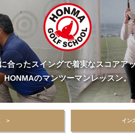
に合ったスイングで着実なスコアア
HONMAのマンツーマンレッスン。
覧 ＞
イン